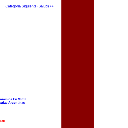
Categoria Siguiente (Salud) >>
ominios En Venta
strias Argentinas
pal]