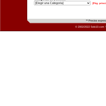
[Pág. princi
** Precios expre
© 2002/2022 Solo10.com