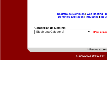
Registro de Dominios
|
Web Hosting
|
D
Dominios Expirados
|
Industrias
|
Indu
Categorías de Dominio:
[Pág. princi
** Precios expre
© 2002/2022 Solo10.com