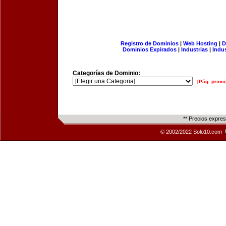
Registro de Dominios
|
Web Hosting
|
D
Dominios Expirados
|
Industrias
|
Indu
Categorías de Dominio:
[Pág. princi
** Precios expre
© 2002/2022 Solo10.com