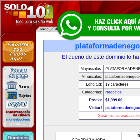
plataformadenego
El dueño de este dominio lo ha
Mayusculas:
PLATAFORMADEN
Minusculas:
plataformadenegoc
Longitud:
19 caracteres
Categorias:
Negocios
Precio:
$1,999.00
Visitar!
plataformadenegoc
Serán consideradas ofer
R