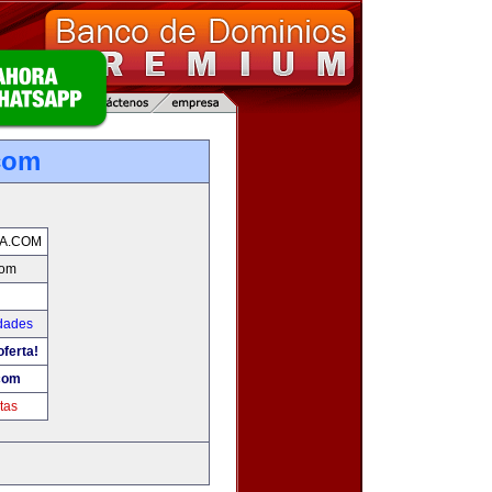
com
A.COM
com
udades
oferta!
com
tas