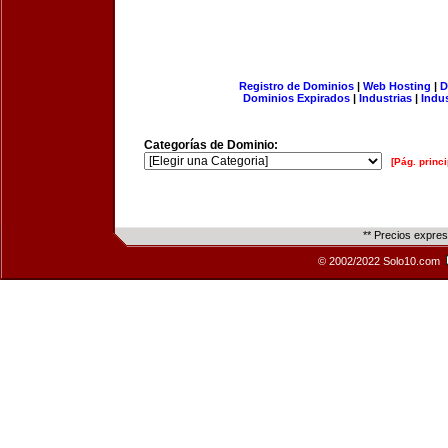
Registro de Dominios
|
Web Hosting
|
D
Dominios Expirados
|
Industrias
|
Indu
Categorías de Dominio:
[Pág. princi
** Precios expre
© 2002/2022 Solo10.com