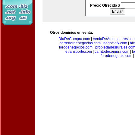
Precio Ofrecido $
Otros dominios en venta:
DiaDeCompra.com
|
VentaDeAutomotores.co
corredordenegocios.com
|
negociofx.com
|
bi
forodenegocios.com
|
propiedadesrurales.co
etransporte.com
|
carritodecompra.com
|
f
forodenegocio.com
|