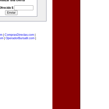
ealizar una Oferta
Ofrecido $
om
|
ComprasDirectas.com
|
com
|
OperadorBursatil.com
|