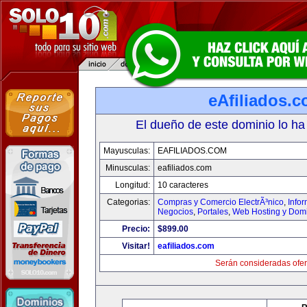
eAfiliados.
El dueño de este dominio lo ha
Mayusculas:
EAFILIADOS.COM
Minusculas:
eafiliados.com
Longitud:
10 caracteres
Categorias:
Compras y Comercio ElectrÃ³nico
,
Info
Negocios
,
Portales
,
Web Hosting y Dom
Precio:
$899.00
Visitar!
eafiliados.com
Serán consideradas ofer