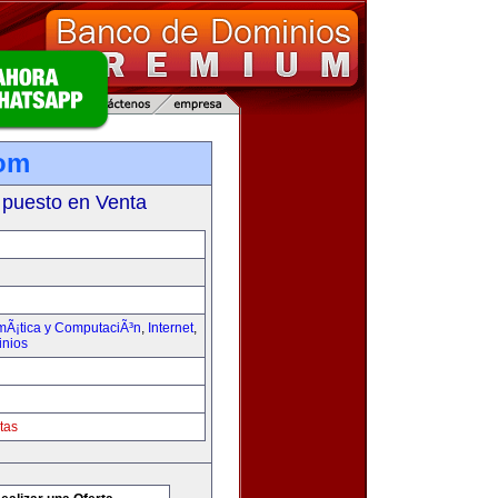
com
 puesto en Venta
rmÃ¡tica y ComputaciÃ³n
,
Internet
,
inios
tas