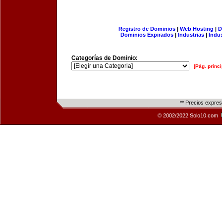
Registro de Dominios
|
Web Hosting
|
D
Dominios Expirados
|
Industrias
|
Indu
Categorías de Dominio:
[Pág. princi
** Precios expre
© 2002/2022 Solo10.com