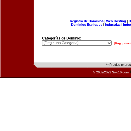
Registro de Dominios
|
Web Hosting
|
D
Dominios Expirados
|
Industrias
|
Indu
Categorías de Dominio:
[Pág. princi
** Precios expre
© 2002/2022 Solo10.com