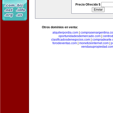
Precio Ofrecido $
Otros dominios en venta:
alquilerpordia.com
|
comprasenargentina.c
oportunidadesdemercado.com
|
centro
clasificadosdenegocios.com
|
compradearte
forodeventas.com
|
monetizeinternet.com
|
p
vendasupropiedad.co