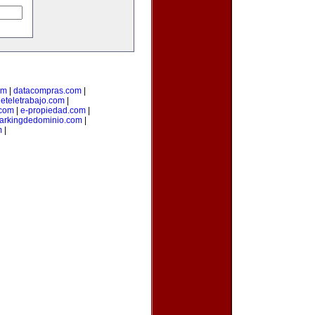
om
|
datacompras.com
|
deteletrabajo.com
|
.com
|
e-propiedad.com
|
arkingdedominio.com
|
m
|