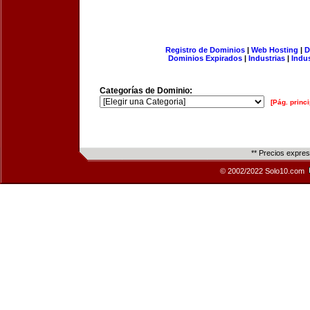
Registro de Dominios
|
Web Hosting
|
D
Dominios Expirados
|
Industrias
|
Indu
Categorías de Dominio:
[Pág. princi
** Precios expre
© 2002/2022 Solo10.com