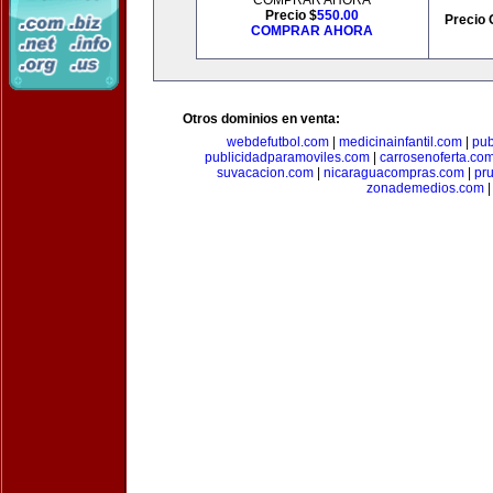
COMPRAR AHORA
Precio $
550.00
Precio 
COMPRAR AHORA
Otros dominios en venta:
webdefutbol.com
|
medicinainfantil.com
|
pub
publicidadparamoviles.com
|
carrosenoferta.co
suvacacion.com
|
nicaraguacompras.com
|
pr
zonademedios.com
|