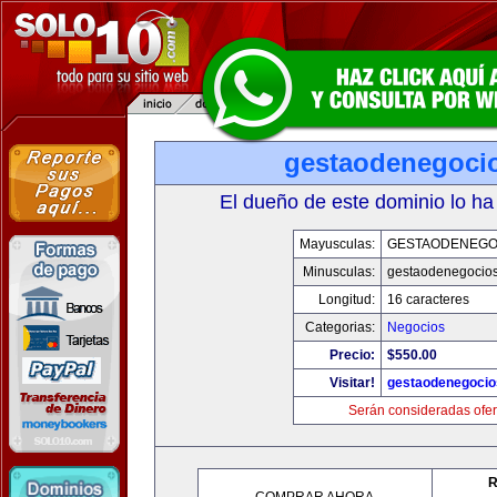
gestaodenegoci
El dueño de este dominio lo ha
Mayusculas:
GESTAODENEGO
Minusculas:
gestaodenegocio
Longitud:
16 caracteres
Categorias:
Negocios
Precio:
$550.00
Visitar!
gestaodenegoci
Serán consideradas ofer
R