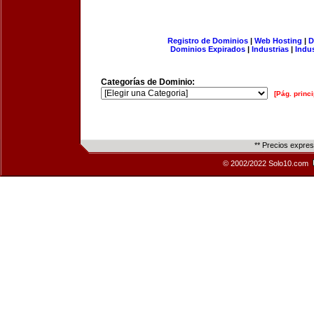
Registro de Dominios
|
Web Hosting
|
D
Dominios Expirados
|
Industrias
|
Indu
Categorías de Dominio:
[Pág. princi
** Precios expre
© 2002/2022 Solo10.com