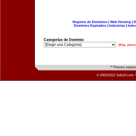
Registro de Dominios
|
Web Hosting
|
D
Dominios Expirados
|
Industrias
|
Indu
Categorías de Dominio:
[Pág. princi
** Precios expre
© 2002/2022 Solo10.com