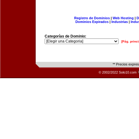
Registro de Dominios
|
Web Hosting
|
D
Dominios Expirados
|
Industrias
|
Indu
Categorías de Dominio:
[Pág. princi
** Precios expre
© 2002/2022 Solo10.com