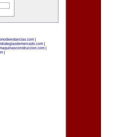
ismodeestancias.com
|
strategiasdemercado.com
|
maquinasconstruccion.com
|
om
|