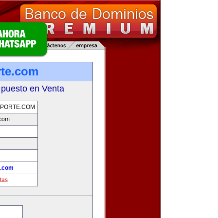
rte.com
 puesto en Venta
EPORTE.COM
.com
!
e.com
tas