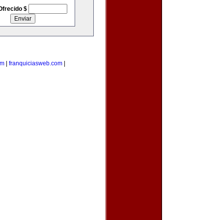
Ofrecido $
om
|
franquiciasweb.com
|