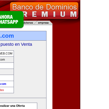
b.com
 puesto en Venta
WEB.COM
.com
.com
tas
ealizar una Oferta