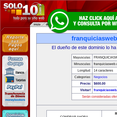
franquiciaswe
El dueño de este dominio lo ha
Mayusculas:
FRANQUICIAS
Minusculas:
franquiciasweb
Longitud:
14 caracteres
Categorias:
Negocios
Precio:
$600.00
Visitar!
franquiciasweb
Serán consideradas ofer
R