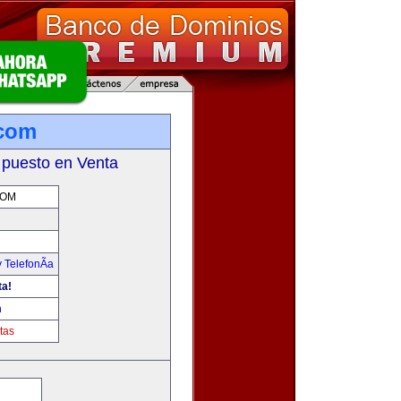
.com
 puesto en Venta
COM
 TelefonÃ­a
ta!
m
tas