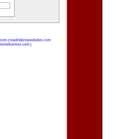
.com
|
madridpropiedades.com
moneticemos.com
|