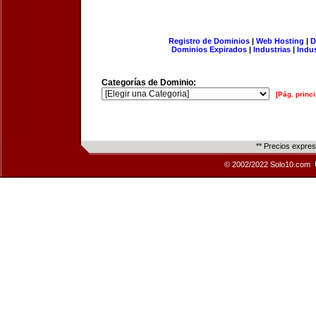
Registro de Dominios
|
Web Hosting
|
D
Dominios Expirados
|
Industrias
|
Indu
Categorías de Dominio:
[Pág. princi
** Precios expre
© 2002/2022 Solo10.com