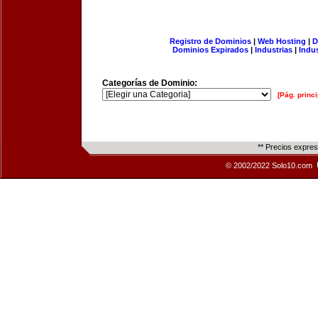
Registro de Dominios
|
Web Hosting
|
D
Dominios Expirados
|
Industrias
|
Indu
Categorías de Dominio:
[Pág. princi
** Precios expre
© 2002/2022 Solo10.com