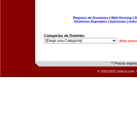
Registro de Dominios
|
Web Hosting
|
D
Dominios Expirados
|
Industrias
|
Indu
Categorías de Dominio:
[Pág. princi
** Precios expre
© 2002/2022 Solo10.com