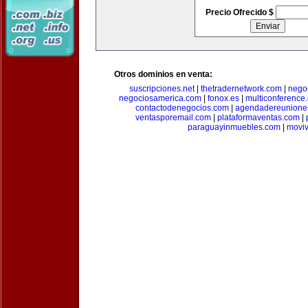
Precio Ofrecido $
Otros dominios en venta:
suscripciones.net
|
thetradernetwork.com
|
negoc
negociosamerica.com
|
fonox.es
|
multiconference
contactodenegocios.com
|
agendadereunione
ventasporemail.com
|
plataformaventas.com
|
paraguayinmuebles.com
|
movi