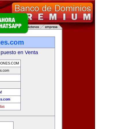
nes.com
 puesto en Venta
IONES.COM
s.com
a!
es.com
tas