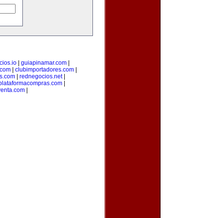
ios.io
|
guiapinamar.com
|
.com
|
clubimportadores.com
|
s.com
|
rednegocios.net
|
plataformacompras.com
|
venta.com
|