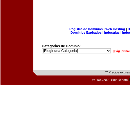
Registro de Dominios
|
Web Hosting
|
D
Dominios Expirados
|
Industrias
|
Indu
Categorías de Dominio:
[Pág. princi
** Precios expre
© 2002/2022 Solo10.com