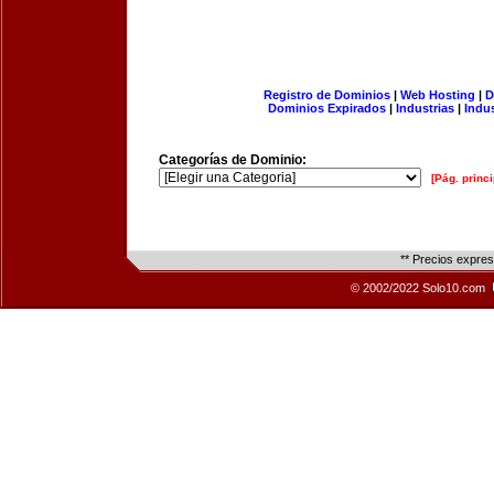
Registro de Dominios
|
Web Hosting
|
D
Dominios Expirados
|
Industrias
|
Indu
Categorías de Dominio:
[Pág. princi
** Precios expre
© 2002/2022 Solo10.com