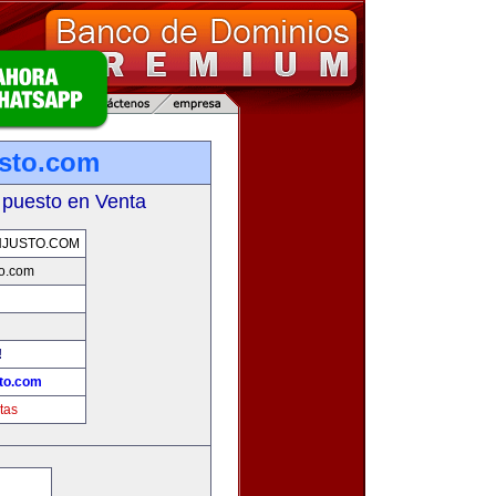
sto.com
 puesto en Venta
NJUSTO.COM
o.com
!
to.com
tas