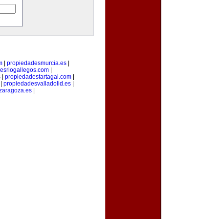
m
|
propiedadesmurcia.es
|
esriogallegos.com
|
s
|
propiedadestartagal.com
|
|
propiedadesvalladolid.es
|
zaragoza.es
|