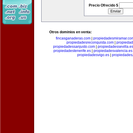
Precio Ofrecido $
Otros dominios en venta:
fincasganaderas.com
|
propiedadesmiramar.co
propiedadesreconquista.com
|
propiedad
propiedadessanjusto.com
|
propiedadessevilla.e
propiedadestenerife.es
|
propiedadesvalencia.es
propiedadesvigo.es
|
propiedades