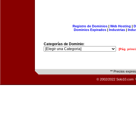
Registro de Dominios
|
Web Hosting
|
D
Dominios Expirados
|
Industrias
|
Indu
Categorías de Dominio:
[Pág. princi
** Precios expre
© 2002/2022 Solo10.com