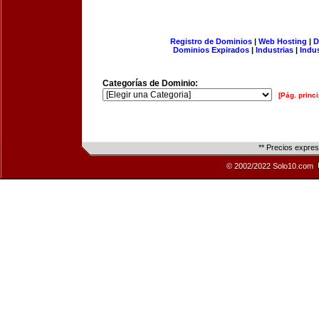
Registro de Dominios
|
Web Hosting
|
D
Dominios Expirados
|
Industrias
|
Indu
Categorías de Dominio:
[Pág. princi
** Precios expre
© 2002/2022 Solo10.com