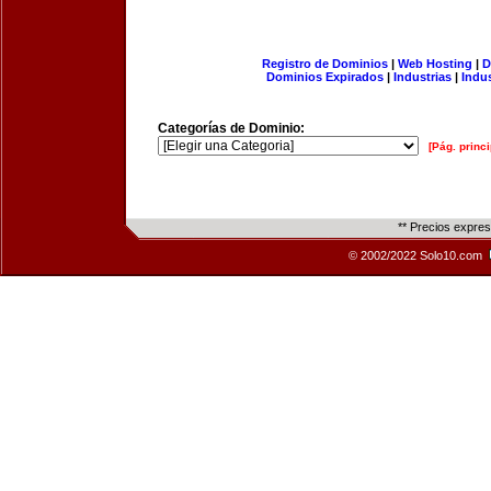
Registro de Dominios
|
Web Hosting
|
D
Dominios Expirados
|
Industrias
|
Indu
Categorías de Dominio:
[Pág. princi
** Precios expre
© 2002/2022 Solo10.com