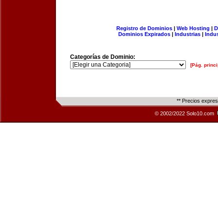
Registro de Dominios
|
Web Hosting
|
D
Dominios Expirados
|
Industrias
|
Indu
Categorías de Dominio:
[Pág. princi
** Precios expre
© 2002/2022 Solo10.com