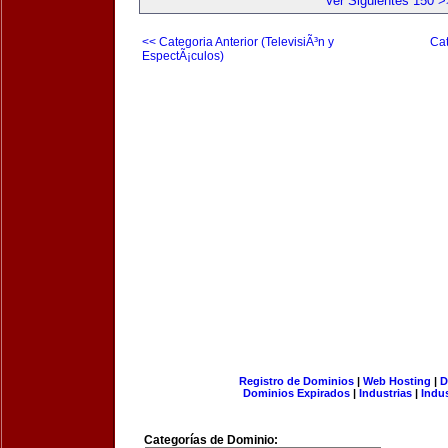
Ver Siguientes 150 >
<< Categoria Anterior (TelevisiÃ³n y
Cat
EspectÃ¡culos)
Registro de Dominios
|
Web Hosting
|
D
Dominios Expirados
|
Industrias
|
Indu
Categorías de Dominio: