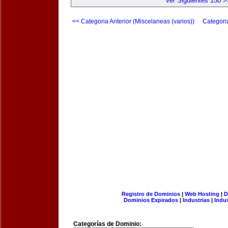
Ver Siguientes 150 >
<< Categoria Anterior (Miscelaneas (varios))
Categori
Registro de Dominios
|
Web Hosting
|
D
Dominios Expirados
|
Industrias
|
Indu
Categorías de Dominio: