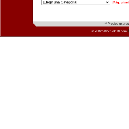
[Pág. princi
** Precios expre
© 2002/2022 Solo10.com