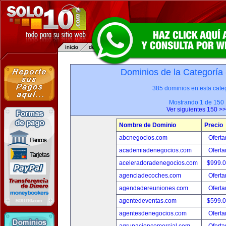
Dominios de la Categoría
385 dominios en esta categ
Mostrando 1 de 150
Ver siguientes 150 >>
Nombre de Dominio
Precio
abcnegocios.com
Oferta
academiadenegocios.com
Oferta
aceleradoradenegocios.com
$999.
agenciadecoches.com
Oferta
agendadereuniones.com
Oferta
agentedeventas.com
$599.
agentesdenegocios.com
Oferta