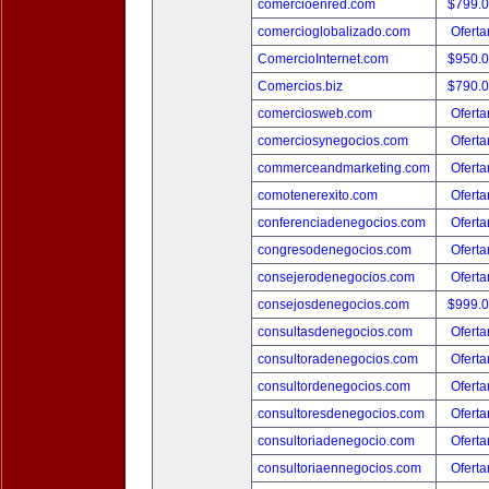
comercioenred.com
$799.
comercioglobalizado.com
Oferta
ComercioInternet.com
$950.
Comercios.biz
$790.
comerciosweb.com
Oferta
comerciosynegocios.com
Oferta
commerceandmarketing.com
Oferta
comotenerexito.com
Oferta
conferenciadenegocios.com
Oferta
congresodenegocios.com
Oferta
consejerodenegocios.com
Oferta
consejosdenegocios.com
$999.
consultasdenegocios.com
Oferta
consultoradenegocios.com
Oferta
consultordenegocios.com
Oferta
consultoresdenegocios.com
Oferta
consultoriadenegocio.com
Oferta
consultoriaennegocios.com
Oferta